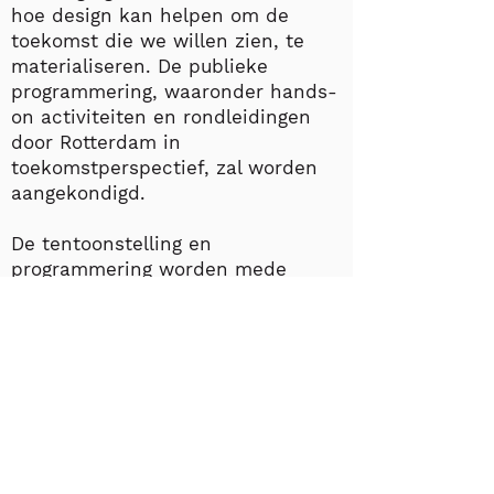
hoe design kan helpen om de
toekomst die we willen zien, te
materialiseren. De publieke
programmering, waaronder hands-
on activiteiten en rondleidingen
door Rotterdam in
toekomstperspectief, zal worden
aangekondigd.
De tentoonstelling en
programmering worden mede
mogelijk gemaakt door steun van
Creative Industries Fund NL,
VriendenLoterij Fonds, Het Prins
Bernhard Cultuurfonds en Fonds
21.
The team
"Objects from our 21st-century