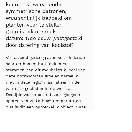
keurmerk: wervelende
symmetrische patronen,
waarschijnlijk bedoeld om
planten voor te stellen
gebruik: plantenbak
datum: 17de eeuw (vastgesteld
door datering van koolstof)
Verrassend genoeg gaven verschillende 
soorten bomen hun takken en 
stammen aan dit meubelstuk. Veel van 
deze boomsoorten groeien namelijk 
niet in deze regio, maar alleen in de 
warmste gebieden in de wereld. 
Destijds waren er in deze regio geen 
sporen van zulke hoge temperaturen 
dus is dit een opmerkelijk object. Onze 
voorouders moeten verschillende 
boomsoorten over lange afstanden 
hebben vervoerd om dit meubelstuk 
hier te kunnen maken. We begrijpen 