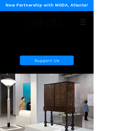
New Partnership with MODA, Atlanta!
Museum of 21st Century
Design
Support Us